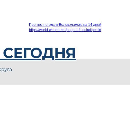
Прогноз погоды в Волоколамске на 14 дней
https://world-weather.ru/pogoda/russia/lipetsk/
 СЕГОДНЯ
круга