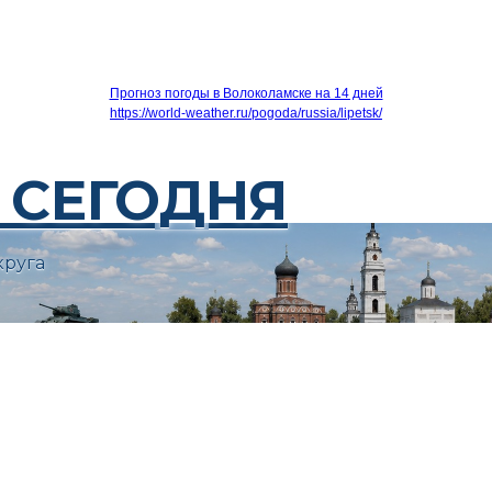
Прогноз погоды в Волоколамске на 14 дней
https://world-weather.ru/pogoda/russia/lipetsk/
 СЕГОДНЯ
круга