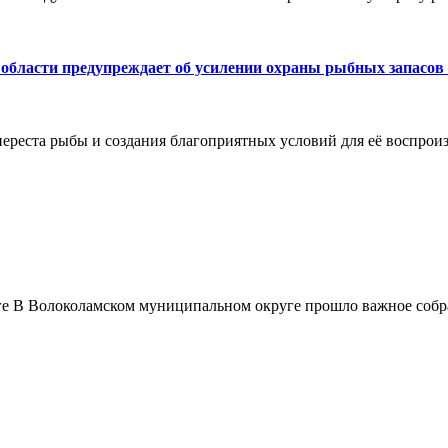
бласти предупреждает об усилении охраны рыбных запасов в
нереста рыбы и создания благоприятных условий для её воспрои
ге В Волоколамском муниципальном округе прошло важное собра