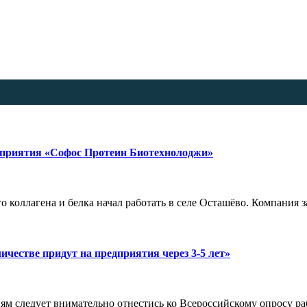
дприятия «Софос Протеин Биотехнолоджи»
о коллагена и белка начал работать в селе Осташёво. Компани
ичестве придут на предприятия через 3-5 лет»
м следует внимательно отнестись ко Всероссийскому опросу ра