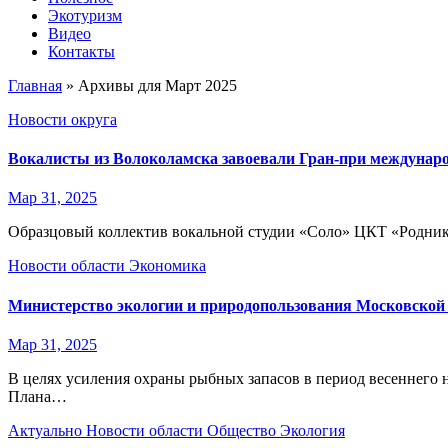
Экотуризм
Видео
Контакты
Главная
»
Архивы для Март 2025
Новости округа
Вокалисты из Волоколамска завоевали Гран-при междунаро
Мар 31, 2025
Образцовый коллектив вокальной студии «Соло» ЦКТ «Родники
Новости области
Экономика
Министерство экологии и природопользования Московской о
Мар 31, 2025
В целях усиления охраны рыбных запасов в период весеннего 
Плана…
Актуально
Новости области
Общество
Экология