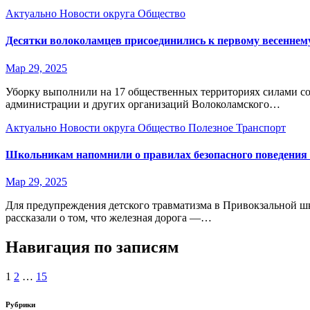
Актуально
Новости округа
Общество
Десятки волоколамцев присоединились к первому весеннем
Мар 29, 2025
Уборку выполнили на 17 общественных территориях силами с
администрации и других организаций Волоколамского…
Актуально
Новости округа
Общество
Полезное
Транспорт
Школьникам напомнили о правилах безопасного поведения 
Мар 29, 2025
Для предупреждения детского травматизма в Привокзальной ш
рассказали о том, что железная дорога —…
Навигация по записям
1
2
…
15
Рубрики