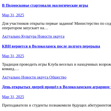
В Подмосковье стартовали экологические игры
Мар 31, 2025
Для участников открыты первые задания! Министерство по со
оператором запускает на…
Актуально
Культура
Новости округа
КВН вернется в Волоколамск после долгого перерыва
Мар 31, 2025
Традиция проводить игры Клуба веселых и находчивых возрожда
команд.…
Актуально
Новости округа
Общество
День открытых дверей прошёл в Волоколамском аграрном
Мар 31, 2025
Преподаватели и студенты познакомили будущих абитуриентов 