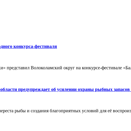
дного конкурса-фестиваля
» представил Волоколамский округ на конкурсе-фестивале «Бал
бласти предупреждает об усилении охраны рыбных запасов в
нереста рыбы и создания благоприятных условий для её воспрои