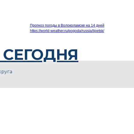
Прогноз погоды в Волоколамске на 14 дней
https://world-weather.ru/pogoda/russia/lipetsk/
 СЕГОДНЯ
круга