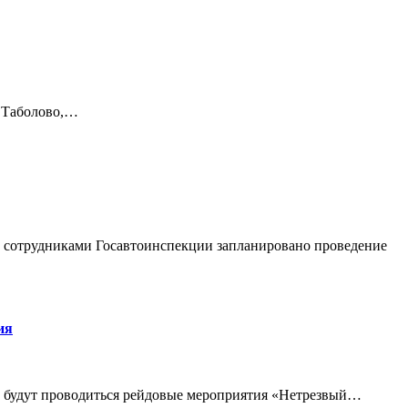
и Таболово,…
а сотрудниками Госавтоинспекции запланировано проведение
ия
ода будут проводиться рейдовые мероприятия «Нетрезвый…