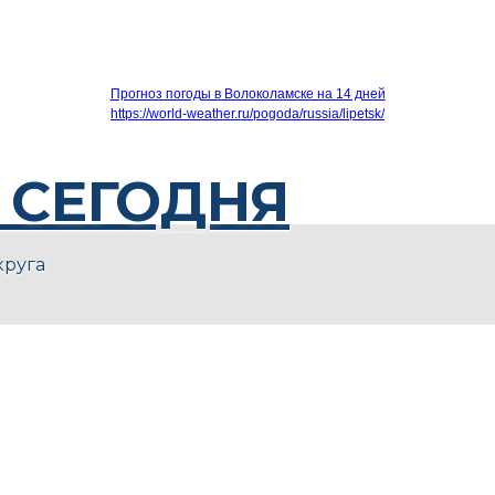
Прогноз погоды в Волоколамске на 14 дней
https://world-weather.ru/pogoda/russia/lipetsk/
 СЕГОДНЯ
круга