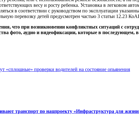
ответствующих весу и росту ребенка. Установка в легковом авт
яться в соответствии с руководством по эксплуатации указанных
льную перевозку детей предусмотрен частью 3 статьи 12.23 КоА
ения, что при возникновении конфликтных ситуаций с сотр
тва фото, аудио и видеофиксации, которые в последующем, в 
ут «сплошные» проверки водителей на состояние опьянения
вивают транспорт по нацпроекту «Инфраструктура для жизни