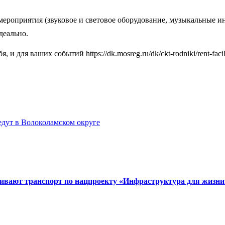
мероприятия (звуковое и световое оборудование, музыкальные инс
деально.
для ваших событий https://dk.mosreg.ru/dk/ckt-rodniki/rent-facili
едут в Волоколамском округе
вивают транспорт по нацпроекту «Инфраструктура для жизни