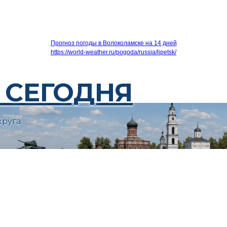
Прогноз погоды в Волоколамске на 14 дней
https://world-weather.ru/pogoda/russia/lipetsk/
 СЕГОДНЯ
круга