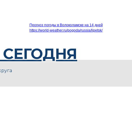
Прогноз погоды в Волоколамске на 14 дней
https://world-weather.ru/pogoda/russia/lipetsk/
 СЕГОДНЯ
круга