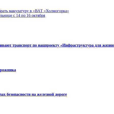
рать макулатуру в «ВАТ «Холмогорка»
ьнице с 14 по 16 октября
вивают транспорт по нацпроекту «Инфраструктура для жизни
орожника
х безопасности на железной дороге