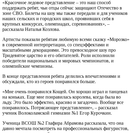
«Красочное ледовое представление – это наш способ
поддержать ребят, чьи отцы сейчас защищают Отечество в
зоне СВО. Билеты на шоу мы также передали и для учеников
наших сельских и городских школ, проявивших себя в
крупных конкурсах, олимпиадах, соревнованиях», –
рассказала Наталья Козлова.
Артисты показали ребятам любимую всеми сказку «Морозко»
в современной интерпретации, со спецэффектами и
масштабными декорациями. Это превосходное шоу про
Тридевятое царство и его обитателей. Роли исполнили
победители национальных и мировых чемпионатов, и
олимпийские чемпионы.
В конце представления ребята делились впечатлениями и
обсуждали, кто из героев понравился больше.
«Мне очень понравился Кощей. Он хорошо играл и танцевал
на коньках. Еще мне понравилась королева, когда была во
льду. Это было эффектно, красиво и загадочно. Вообще все
понравилось. Потрясающее представление», – рассказал
ученик Волоколамской гимназии №1 Егор Курочкин.
Ученица ВСОШ №2 Глафира Абрамова рассказала, что она
давно мечтала посмотреть на профессиональных фигуристов,