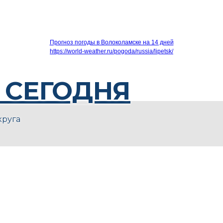
Прогноз погоды в Волоколамске на 14 дней
https://world-weather.ru/pogoda/russia/lipetsk/
 СЕГОДНЯ
круга