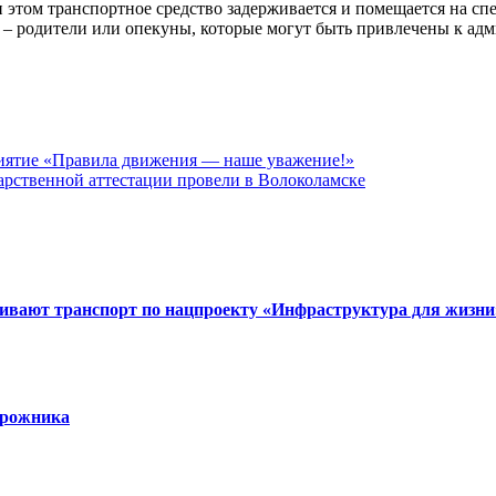
при этом транспортное средство задерживается и помещается на 
ли – родители или опекуны, которые могут быть привлечены к ад
ятие «Правила движения — наше уважение!»
рственной аттестации провели в Волоколамске
вивают транспорт по нацпроекту «Инфраструктура для жизни
орожника