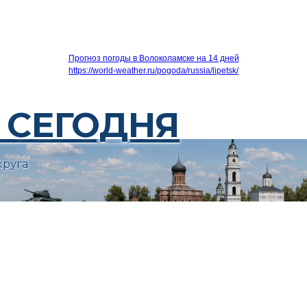
Прогноз погоды в Волоколамске на 14 дней
https://world-weather.ru/pogoda/russia/lipetsk/
 СЕГОДНЯ
круга