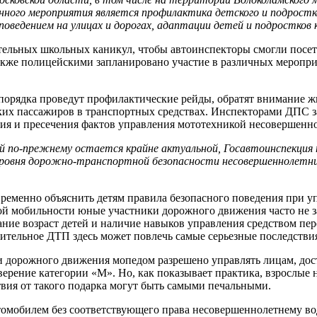
анного мероприятия является профилактика детского и подрос
поведением на улицах и дорогах, адаптации детей и подростков 
тельных школьных каникул, чтобы автоинспекторы смогли посет
Также полицейскими запланировано участие в различных меропр
порядка проведут профилактические рейды, обратят внимание ж
ких пассажиров в транспортных средствах. Инспекторами ДПС 
ния и пресечения фактов управления мототехникой несовершенн
й по-прежнему остается крайне актуальной, Госавтоинспекция 
уровня дорожно-транспортной безопасности несовершеннолетни
временно объяснить детям правила безопасного поведения при 
й мобильности юные участники дорожного движения часто не зад
ание возраст детей и наличие навыков управления средством пе
ительное ДТП здесь может повлечь самые серьезные последствия
 дорожного движения мопедом разрешено управлять лицам, дости
верение категории «М». Но, как показывает практика, взрослые
твия от такого подарка могут быть самыми печальными.
втомобилем без соответствующего права несовершеннолетнему в