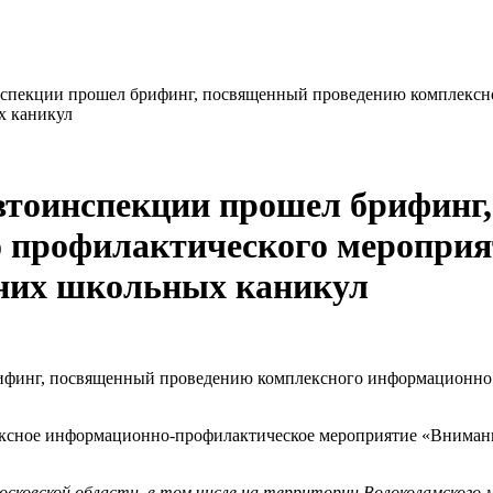
нспекции прошел брифинг, посвященный проведению комплексн
х каникул
автоинспекции прошел брифинг
 профилактического мероприят
них школьных каникул
ксное информационно-профилактическое мероприятие «Внимание
осковской области, в том числе на территории Волоколамского 