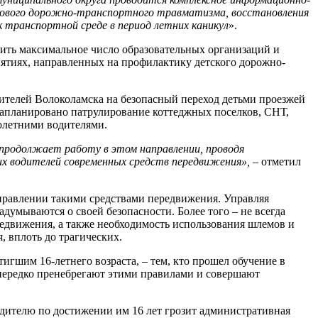
ткового дорожно-транспортного травматизма, восстановления
к транспортной среде в период летних каникул
».
ить максимальное число образовательных организаций и
иятиях, направленных на профилактику детского дорожно-
ителей Волоколамска на безопасный переход детьми проезжей
запланировано патрулирование коттеджных поселков, СНТ,
олетними водителями.
продолжает работу в этом направлении, проводя
х водителей современных средств передвижения», –
отметил
управлении такими средствами передвижения. Управляя
умываются о своей безопасности. Более того – не всегда
редвижения, а также необходимость использования шлемов и
, вплоть до трагических.
гшим 16-летнего возраста, – тем, кто прошел обучение в
 нередко пренебрегают этими правилами и совершают
одителю по достижении им 16 лет грозит административная