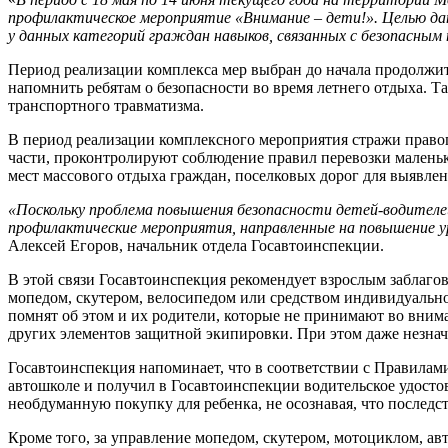
профилактическое мероприятие «Внимание – дети!». Целью д
у данных категорий граждан навыков, связанных с безопасным 
Период реализации комплекса мер выбран до начала продолжи
напомнить ребятам о безопасности во время летнего отдыха. 
транспортного травматизма.
В период реализации комплексного мероприятия стражи право
части, проконтролируют соблюдение правил перевозки малень
мест массового отдыха граждан, поселковых дорог для выявле
«Поскольку проблема повышения безопасности детей-водителе
профилактические мероприятия, направленные на повышение 
Алексей Егоров, начальник отдела Госавтоинспекции.
В этой связи Госавтоинспекция рекомендует взрослым заблаго
мопедом, скутером, велосипедом или средством индивидуально
помнят об этом и их родители, которые не принимают во вним
других элементов защитной экипировки. При этом даже незнач
Госавтоинспекция напоминает, что в соответствии с Правилами
автошколе и получил в Госавтоинспекции водительское удосто
необдуманную покупку для ребенка, не осознавая, что последс
Кроме того, за управление мопедом, скутером, мотоциклом, а