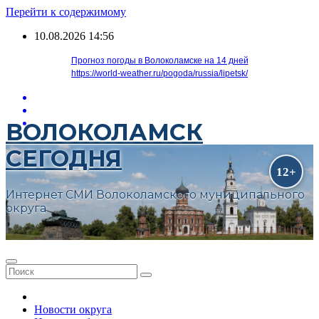
Перейти к содержимому
10.08.2026
14:56
Прогноз погоды в Волоколамске на 14 дней
https://world-weather.ru/pogoda/russia/lipetsk/
ВОЛОКОЛАМСК
СЕГОДНЯ
Интернет СМИ Волоколамского муниципального
округа
Новости округа