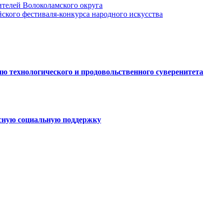
телей Волоколамского округа
ского фестиваля-конкурса народного искусства
ю технологического и продовольственного суверенитета
ксную социальную поддержку