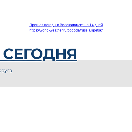
Прогноз погоды в Волоколамске на 14 дней
https://world-weather.ru/pogoda/russia/lipetsk/
 СЕГОДНЯ
круга