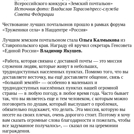
Источник фото: Владислав Тарасов/пресс-служба
Совета Федерации
Чествование лучших почтальонов прошло в рамках форума
«Труженики села» в Наццентре «Россия»
Лучшим земским почтальоном стала
Ольга Калмыкова
из
Ставропольского края. Награду ей вручил секретарь Генсовета
«Единой России»
Владимир Якушев.
«Работа, которая связана с доставкой почты — это миссия
служения людям, которые живут в небольших,
труднодоступных населенных пунктах. Помимо того, что вы
доставляете весточку, вы ещё доставляете общение, связь с
«большой землёй» — особенно в маленьких и
труднодоступных населённых пунктах нашей огромной
страны — в любую погоду, в любое время года. Часто бывает
так, что вы являетесь еще и тем человеком, с которым можно
поговорить по душам, который выслушает о проблемах,
обязательно подскажет, что делать. Эта миссия, которую вы
несете на своих плечах, очень дорогого стоит. Поэтому я хочу
вам сказать огромные слова благодарности и пожелать, чтобы
все задуманное получалось», — сказал он на церемонии
награждения.