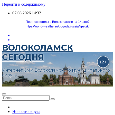
Перейти к содержимому
07.08.2026
14:32
Прогноз погоды в Волоколамске на 14 дней
https://world-weather.ru/pogoda/russia/lipetsk/
ВОЛОКОЛАМСК
СЕГОДНЯ
Интернет СМИ Волоколамского муниципального
округа
Новости округа