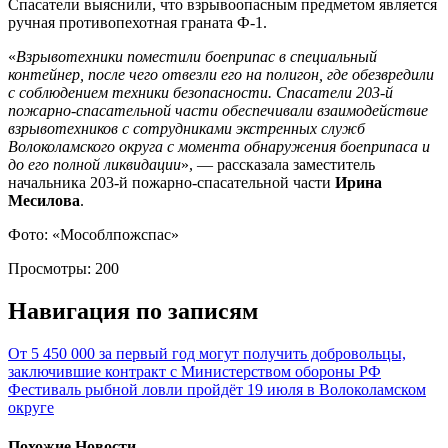
Спасатели выяснили, что взрывоопасным предметом является
ручная противопехотная граната Ф-1.
«
Взрывотехники поместили боеприпас в специальный
контейнер, после чего отвезли его на полигон, где обезвредили
с соблюдением техники безопасности. Спасатели 203-й
пожарно-спасательной части обеспечивали взаимодействие
взрывотехников с сотрудниками экстренных служб
Волоколамского округа с момента обнаружения боеприпаса и
до его полной ликвидации
», — рассказала заместитель
начальника 203-й пожарно-спасательной части
Ирина
Месилова
.
Фото: «Мособлпожспас»
Просмотры:
200
Навигация по записям
От 5 450 000 за первый год могут получить добровольцы,
заключившие контракт с Министерством обороны РФ
Фестиваль рыбной ловли пройдёт 19 июля в Волоколамском
округе
Похожие Новости