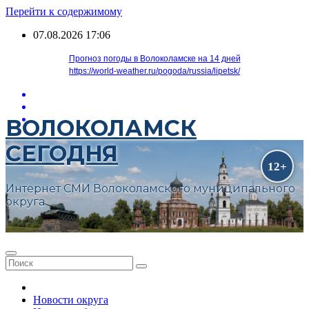
Перейти к содержимому
07.08.2026
17:06
Прогноз погоды в Волоколамске на 14 дней
https://world-weather.ru/pogoda/russia/lipetsk/
ВОЛОКОЛАМСК
СЕГОДНЯ
Интернет СМИ Волоколамского муниципального
округа
Новости округа