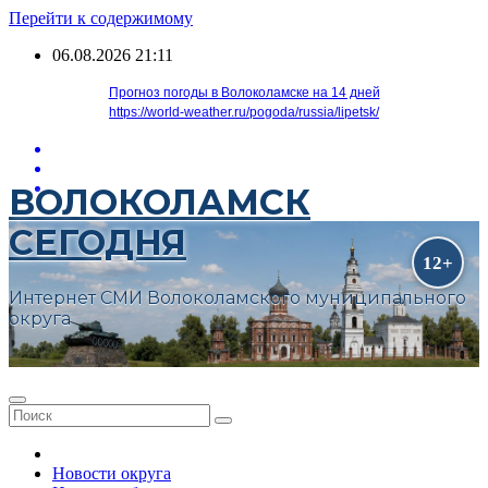
Перейти к содержимому
06.08.2026
21:11
Прогноз погоды в Волоколамске на 14 дней
https://world-weather.ru/pogoda/russia/lipetsk/
ВОЛОКОЛАМСК
СЕГОДНЯ
Интернет СМИ Волоколамского муниципального
округа
Новости округа