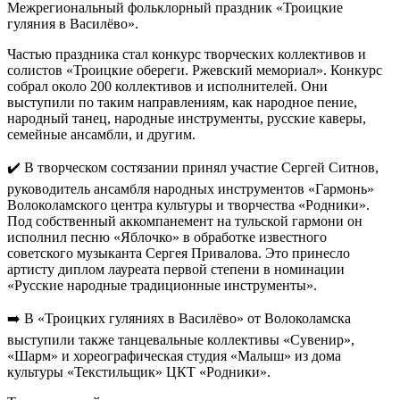
Межрегиональный фольклорный праздник «Троицкие
гуляния в Василёво».
Частью праздника стал конкурс творческих коллективов и
солистов «Троицкие обереги. Ржевский мемориал». Конкурс
собрал около 200 коллективов и исполнителей. Они
выступили по таким направлениям, как народное пение,
народный танец, народные инструменты, русские каверы,
семейные ансамбли, и другим.
✔️ В творческом состязании принял участие Сергей Ситнов,
руководитель ансамбля народных инструментов «Гармонь»
Волоколамского центра культуры и творчества «Родники».
Под собственный аккомпанемент на тульской гармони он
исполнил песню «Яблочко» в обработке известного
советского музыканта Сергея Привалова. Это принесло
артисту диплом лауреата первой степени в номинации
«Русские народные традиционные инструменты».
➡️ В «Троицких гуляниях в Василёво» от Волоколамска
выступили также танцевальные коллективы «Сувенир»,
«Шарм» и хореографическая студия «Малыш» из дома
культуры «Текстильщик» ЦКТ «Родники».