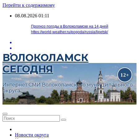
Перейти к содержимому
08.08.2026
01:11
Прогноз погоды в Волоколамске на 14 дней
https://world-weather.ru/pogoda/russia/lipetsk/
ВОЛОКОЛАМСК
СЕГОДНЯ
Интернет СМИ Волоколамского муниципального
округа
Новости округа