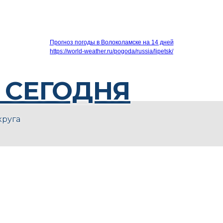
Прогноз погоды в Волоколамске на 14 дней
https://world-weather.ru/pogoda/russia/lipetsk/
 СЕГОДНЯ
круга