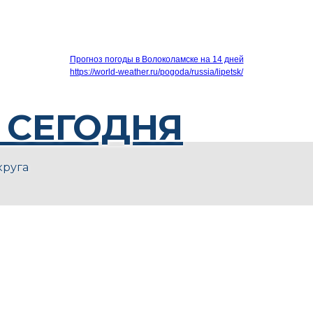
Прогноз погоды в Волоколамске на 14 дней
https://world-weather.ru/pogoda/russia/lipetsk/
 СЕГОДНЯ
круга