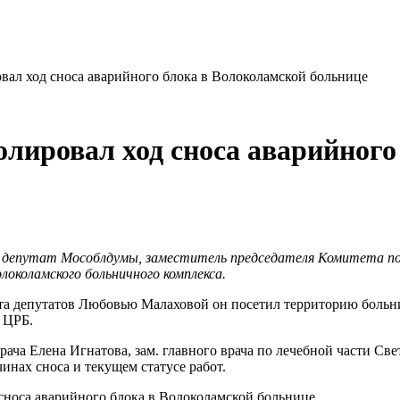
ал ход сноса аварийного блока в Волоколамской больнице
ировал ход сноса аварийного
» депутат Мособлдумы, заместитель председателя Комитета по
олоколамского больничного комплекса.
та депутатов Любовью Малаховой он посетил территорию больниц
 ЦРБ.
ча Елена Игнатова, зам. главного врача по лечебной части Све
нах сноса и текущем статусе работ.