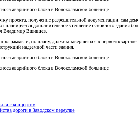
аботку проекта, получение разрешительной документации, сам д
от планируется дополнительное утепление основного здания бо
ил Владимир Вшивцев.
программы и, по плану, должны завершиться в первом квартале 
струкций надземной части здания.
или с концертом
ства дороги в Заводском переулке