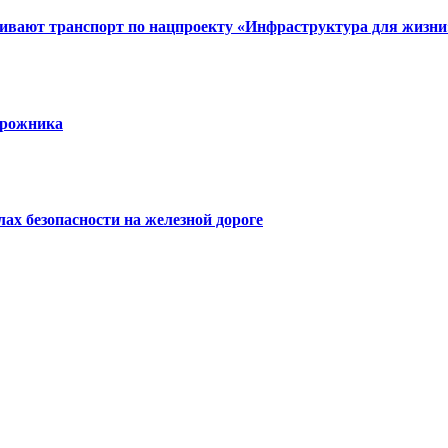
вивают транспорт по нацпроекту «Инфраструктура для жизни
орожника
х безопасности на железной дороге