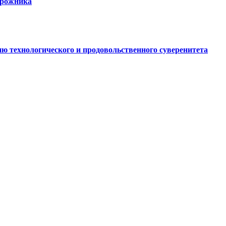
орожника
ю технологического и продовольственного суверенитета