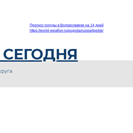
Прогноз погоды в Волоколамске на 14 дней
https://world-weather.ru/pogoda/russia/lipetsk/
 СЕГОДНЯ
круга