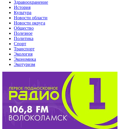
Здравоохранение
История
Культура
Новости области
Новости округа
Общество
Полезное
Политика
Спорт
Транспорт
Экология
Экономика
Экотуризм