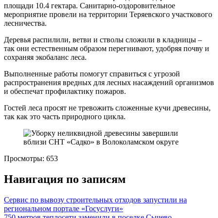
площади 10.4 гектара. Санитарно-оздоровительное
мероприятие провели на территории Теряевского участкового
лесничества.
Деревья распилили, ветви и стволы сложили в кладницы –
так они естественным образом перегнивают, удобряя почву и
сохраняя экобаланс леса.
Выполненные работы помогут справиться с угрозой
распространения вредных для лесных насаждений организмов
и обеспечат профилактику пожаров.
Гостей леса просят не тревожить сложенные кучи древесины,
так как это часть природного цикла.
Просмотры:
653
Навигация по записям
Сервис по вывозу строительных отходов запустили на
региональном портале «Госуслуги»
750 метров теплосети заменили в поселке Сычево