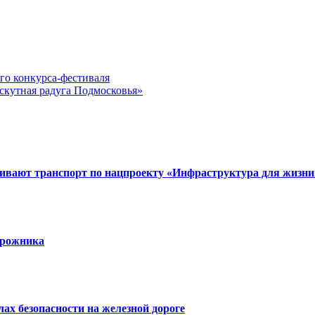
го конкурса-фестиваля
скутная радуга Подмосковья»
вивают транспорт по нацпроекту «Инфраструктура для жизни
орожника
х безопасности на железной дороге