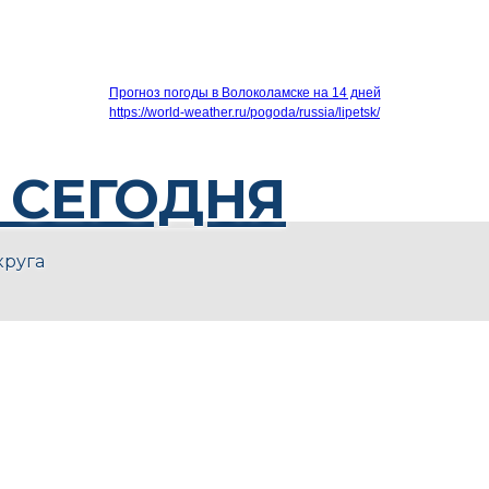
Прогноз погоды в Волоколамске на 14 дней
https://world-weather.ru/pogoda/russia/lipetsk/
 СЕГОДНЯ
круга