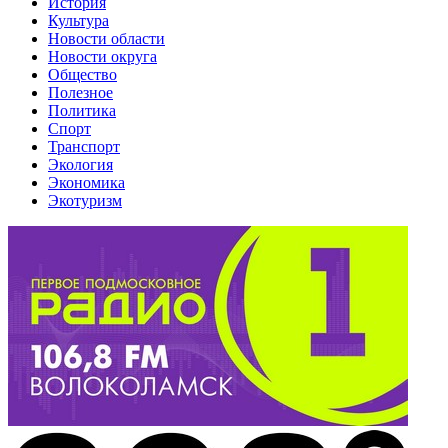
История
Культура
Новости области
Новости округа
Общество
Полезное
Политика
Спорт
Транспорт
Экология
Экономика
Экотуризм