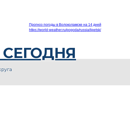
Прогноз погоды в Волоколамске на 14 дней
https://world-weather.ru/pogoda/russia/lipetsk/
 СЕГОДНЯ
круга