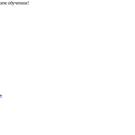
шем обучении!
»