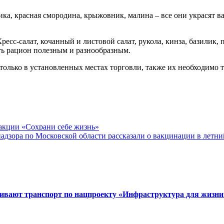
ника, красная смородина, крыжовник, малина – все они украсят 
ресс-салат, кочанный и листовой салат, рукола, кинза, базилик,
ать рацион полезным и разнообразным.
 только в установленных местах торговли, также их необходимо 
акции «Сохрани себе жизнь»
дзора по Московской области рассказали о вакцинации в летни
вивают транспорт по нацпроекту «Инфраструктура для жизни