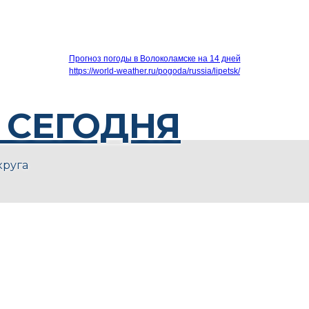
Прогноз погоды в Волоколамске на 14 дней
https://world-weather.ru/pogoda/russia/lipetsk/
 СЕГОДНЯ
круга