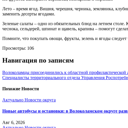
Лето – время ягод. Вишня, черешня, черника, земляника, клуб
заменить десерты ягодами.
Зеленые салаты – одно из обязательных блюд на летнем столе. К
чеснока, сельдерей, шпинат и щавель, крапива – помогут сдел
Помните, что покупать овощи, фрукты, зелень и ягоды следует
Просмотры:
106
Навигация по записям
Волоколамцы присоединились к областной профилактической 
Специалисты территориального отдела Управления Роспотребна
Похожие Новости
Актуально
Новости округа
Новые автобусы и остановки: в Волоколамском округе раз
Авг 6, 2026
Актуально
Новости округа