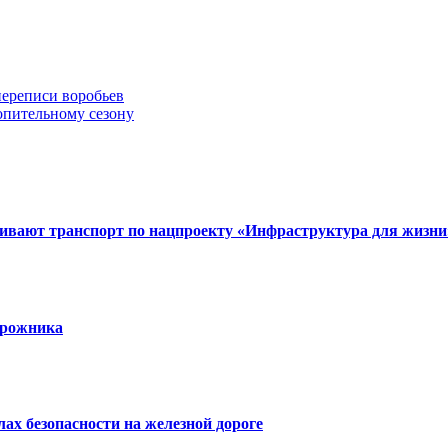
переписи воробьев
опительному сезону
вивают транспорт по нацпроекту «Инфраструктура для жизни
орожника
х безопасности на железной дороге