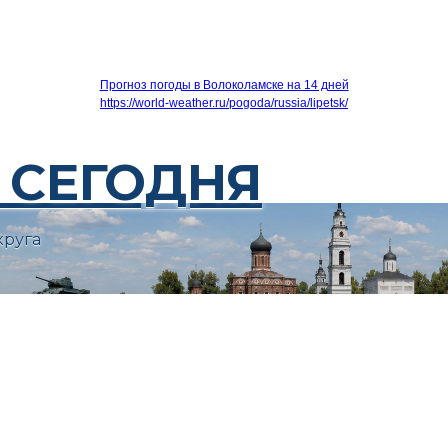
Прогноз погоды в Волоколамске на 14 дней
https://world-weather.ru/pogoda/russia/lipetsk/
 СЕГОДНЯ
круга