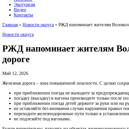
Экотуризм
Видео
Контакты
Главная
»
Новости округа
»
РЖД напоминает жителям Волоколам
Новости округа
РЖД напоминает жителям Воло
дороге
Май 12, 2026
Железная дорога – зона повышенной опасности. С целью сохра
при приближении поезда не выходите за предупреждающу
посадку (высадку) в вагоны производите только после п
при приближении поезда детей держите за руки или на ру
не оставляйте без внимания случаи нарушения правил п
переходите железнодорожные пути только в установленны
не подлезайте под вагонами.
Будьте внимательны, находясь на объектах железнодорожного 