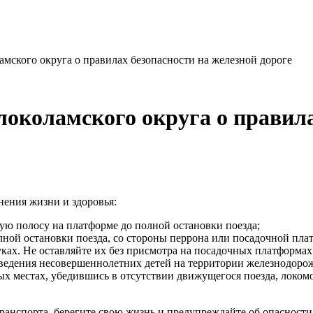
ского округа о правилах безопасности на железной дороге
коламского округа о правила
нения жизни и здоровья:
ю полосу на платформе до полной остановки поезда;
олной остановки поезда, со стороны перрона или посадочной пла
ках. Не оставляйте их без присмотра на посадочных платформах 
оведения несовершеннолетних детей на территории железнодорож
х местах, убедившись в отсутствии движущегося поезда, локомо
транспорта, берегите свою жизнь и предупреждайте об опасност