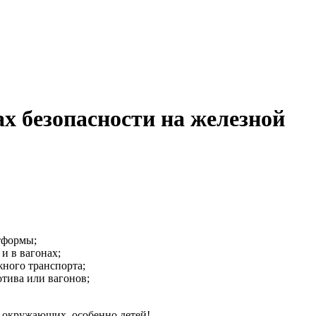
х безопасности на железной
тформы;
и в вагонах;
ного транспорта;
тива или вагонов;
и окружающих, особенно детей!