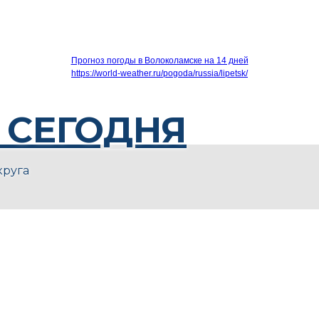
Прогноз погоды в Волоколамске на 14 дней
https://world-weather.ru/pogoda/russia/lipetsk/
 СЕГОДНЯ
круга