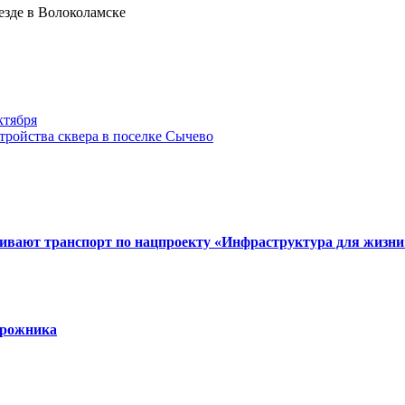
ктября
тройства сквера в поселке Сычево
вивают транспорт по нацпроекту «Инфраструктура для жизни
орожника