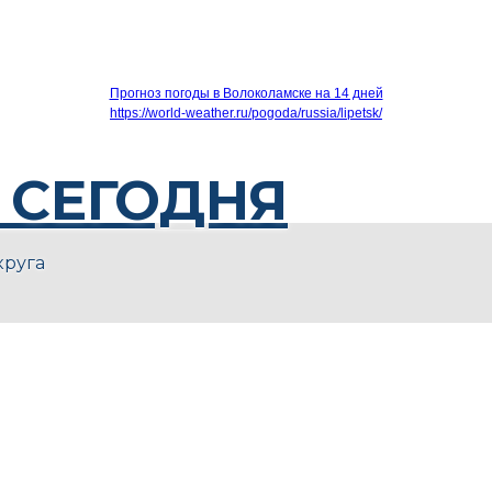
Прогноз погоды в Волоколамске на 14 дней
https://world-weather.ru/pogoda/russia/lipetsk/
 СЕГОДНЯ
круга