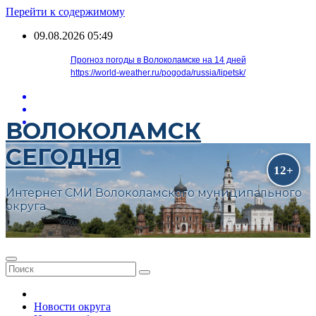
Перейти к содержимому
09.08.2026
05:49
Прогноз погоды в Волоколамске на 14 дней
https://world-weather.ru/pogoda/russia/lipetsk/
ВОЛОКОЛАМСК
СЕГОДНЯ
Интернет СМИ Волоколамского муниципального
округа
Новости округа