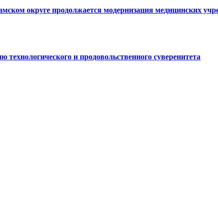
ламском округе продолжается модернизация медицинских уч
ю технологического и продовольственного суверенитета