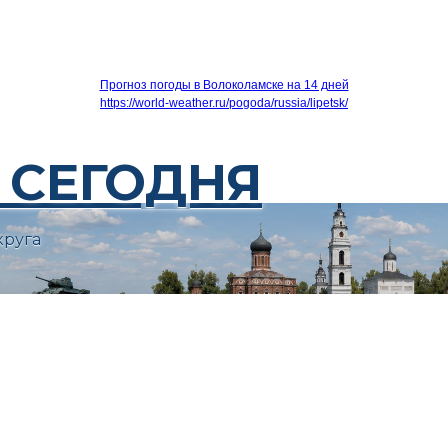
Прогноз погоды в Волоколамске на 14 дней
https://world-weather.ru/pogoda/russia/lipetsk/
 СЕГОДНЯ
круга