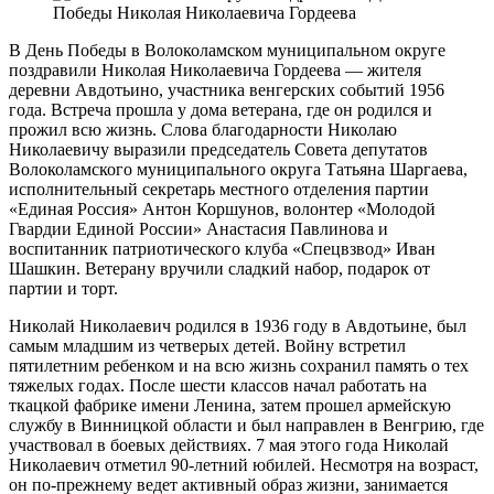
В День Победы в Волоколамском муниципальном округе
поздравили Николая Николаевича Гордеева — жителя
деревни Авдотьино, участника венгерских событий 1956
года. Встреча прошла у дома ветерана, где он родился и
прожил всю жизнь. Слова благодарности Николаю
Николаевичу выразили председатель Совета депутатов
Волоколамского муниципального округа Татьяна Шаргаева,
исполнительный секретарь местного отделения партии
«Единая Россия» Антон Коршунов, волонтер «Молодой
Гвардии Единой России» Анастасия Павлинова и
воспитанник патриотического клуба «Спецвзвод» Иван
Шашкин. Ветерану вручили сладкий набор, подарок от
партии и торт.
Николай Николаевич родился в 1936 году в Авдотьине, был
самым младшим из четверых детей. Войну встретил
пятилетним ребенком и на всю жизнь сохранил память о тех
тяжелых годах. После шести классов начал работать на
ткацкой фабрике имени Ленина, затем прошел армейскую
службу в Винницкой области и был направлен в Венгрию, где
участвовал в боевых действиях. 7 мая этого года Николай
Николаевич отметил 90-летний юбилей. Несмотря на возраст,
он по-прежнему ведет активный образ жизни, занимается