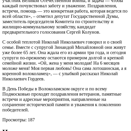
участник Великой Отечественной войны, и задача — чтобы
каждый почувствовал заботу и уважение. Поздравления,
встречи, помощь — это конкретная работа, которая ведется по
всей области», – отметил депутат Государственной Думы,
заместитель председателя Комитета по строительству и
жилищно-коммунальному хозяйству, кандидат
предварительного голосования Сергей Колунов.
С особой теплотой Николай Николаевич говорил и о своей
семье. Вместе с супругой Зинаидой Михайловной они живут
уже более 65 лет. Она ждала его из армии три года, и сегодня
супруги по-прежнему остаются примером долгой и крепкой
семейной жизни. «Ой, жена у меня молодая! На 6 месяцев
моложе меня! Моя первая любовь! Она сама лотошинская, а я
коренной волоколамец», — с улыбкой рассказал Николай
Николаевич Гордеев.
В День Победы в Волоколамском округе и по всему
Подмосковью проходят поздравления ветеранов, памятные
встречи и адресные мероприятия, направленные на
сохранение исторической памяти и уважения к поколению
победителей.
Просмотры:
187