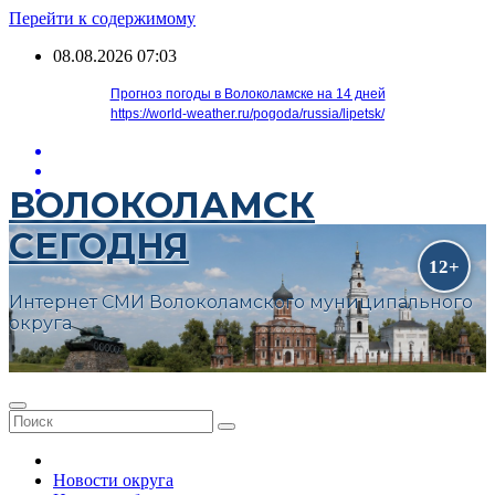
Перейти к содержимому
08.08.2026
07:03
Прогноз погоды в Волоколамске на 14 дней
https://world-weather.ru/pogoda/russia/lipetsk/
ВОЛОКОЛАМСК
СЕГОДНЯ
Интернет СМИ Волоколамского муниципального
округа
Новости округа