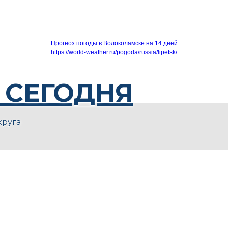
Прогноз погоды в Волоколамске на 14 дней
https://world-weather.ru/pogoda/russia/lipetsk/
 СЕГОДНЯ
круга