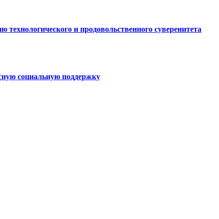
ю технологического и продовольственного суверенитета
ксную социальную поддержку