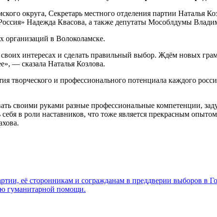
кого округа, Секретарь местного отделения партии Наталья Ко
оссия» Надежда Квасова, а также депутаты Мособлдумы Влади
 своих интересах и сделать правильный выбор. Ждём новых гра
е», — сказала Наталья Козлова.
ытия творческого и профессионального потенциала каждого росс
ать своими руками разные профессиональные компетенции, заду
ь себя в роли наставников, что тоже является прекрасным опы
ахова.
артии, её сторонникам и согражданам в преддверии выборов в Г
ию гуманитарной помощи.