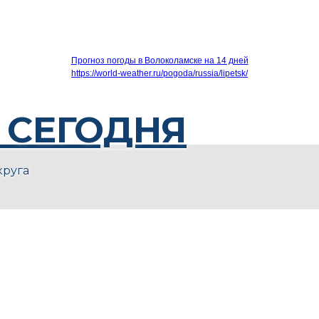
Прогноз погоды в Волоколамске на 14 дней
https://world-weather.ru/pogoda/russia/lipetsk/
 СЕГОДНЯ
круга