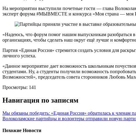
На мероприятии выступили почетные гости — глава Волоколамс
эксперт форума #МЫВМЕСТЕ и конкурса «Моя страна — моя Р
«Надеюсь, что форум помог нашим выпускникам разобраться в
организациях, чтобы сделать наш округ ещё лучше и комфортне
Партия «Единая Россия» стремится создать условия для раскр
личного успеха.
«Данное мероприятие дает возможность школьникам почуствов
студентами. Ну, а студенты получили возможность попробоват
Возможностей», председатель совета сторонников Любовь Мал
Просмотры:
141
Навигация по записям
Мы обязаны победить: «Единая Россия» обратилась к членам п
Волоколамские партийцы и волонтеры отправили новую парт
Похожие Новости