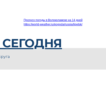
Прогноз погоды в Волоколамске на 14 дней
https://world-weather.ru/pogoda/russia/lipetsk/
 СЕГОДНЯ
круга