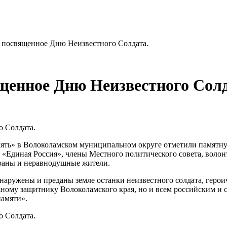
 посвященное Дню Неизвестного Солдата.
щенное Дню Неизвестного Солд
ять» в Волоколамском муниципальном округе отметили памятную
 «Единая Россия», члены Местного политического совета, воло
раны и неравнодушные жители.
наружены и преданы земле останки неизвестного солдата, герои
ному защитнику Волоколамского края, но и всем российским и со
памяти».