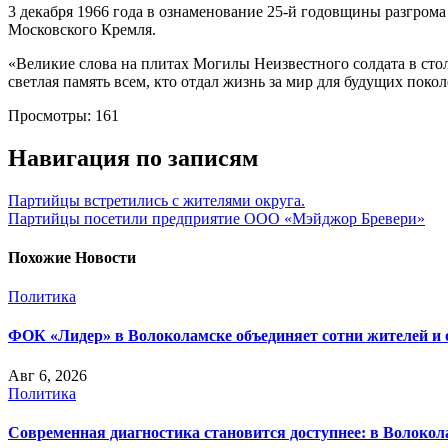
3 декабря 1966 года в ознаменование 25-й годовщины разгрома
Московского Кремля.
«Великие слова на плитах Могилы Неизвестного солдата в стол
светлая память всем, кто отдал жизнь за мир для будущих пок
Просмотры:
161
Навигация по записям
Партийцы встретились с жителями округа.
Партийцы посетили предприятие ООО «Мэйджор Бревери»
Похожие Новости
Политика
ФОК «Лидер» в Волоколамске объединяет сотни жителей и 
Авг 6, 2026
Политика
Современная диагностика становится доступнее: в Волоко