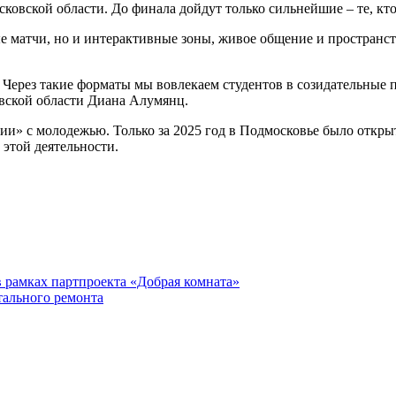
овской области. До финала дойдут только сильнейшие – те, кто г
 матчи, но и интерактивные зоны, живое общение и пространств
. Через такие форматы мы вовлекаем студентов в созидательные
овской области Диана Алумянц.
ии» с молодежью. Только за 2025 год в Подмосковье было откр
этой деятельности.
 рамках партпроекта «Добрая комната»
тального ремонта