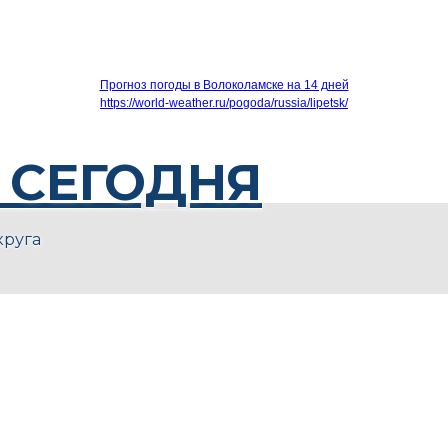
Прогноз погоды в Волоколамске на 14 дней
https://world-weather.ru/pogoda/russia/lipetsk/
 СЕГОДНЯ
круга