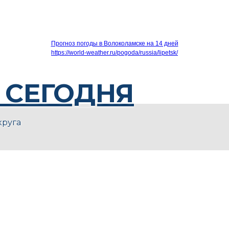
Прогноз погоды в Волоколамске на 14 дней
https://world-weather.ru/pogoda/russia/lipetsk/
 СЕГОДНЯ
круга