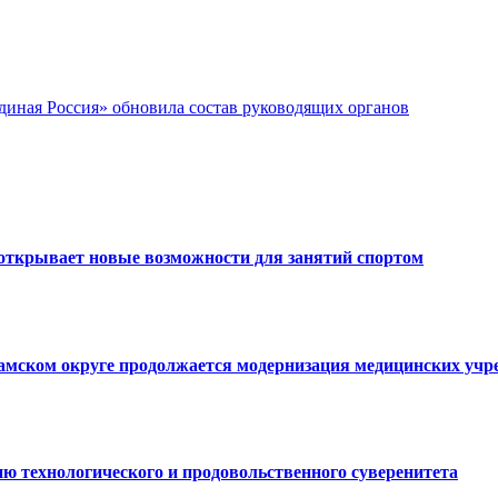
иная Россия» обновила состав руководящих органов
открывает новые возможности для занятий спортом
ламском округе продолжается модернизация медицинских уч
ю технологического и продовольственного суверенитета