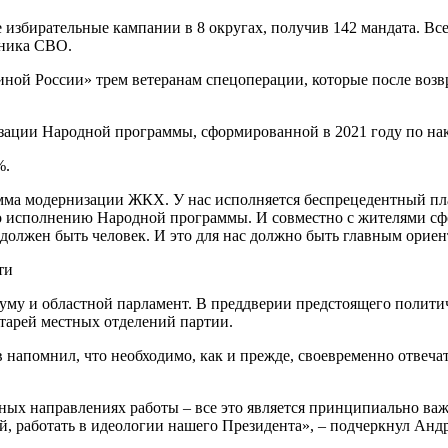
избирательные кампании в 8 округах, получив 142 мандата. Вс
тника СВО.
ной России» трем ветеранам спецоперации, которые после возв
зации Народной программы, сформированной в 2021 году по нак
%.
амма модернизации ЖКХ. У нас исполняется беспрецедентный пл
по исполнению Народной программы. И совместно с жителями с
 должен быть человек. И это для нас должно быть главным орие
уму и областной парламент. В преддверии предстоящего политич
етарей местных отделений партии.
напомнил, что необходимо, как и прежде, своевременно отвечат
х направлениях работы – все это является принципиально важн
, работать в идеологии нашего Президента», – подчеркнул Анд