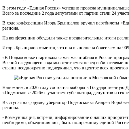
В этом году «Единая Россия» успешно провела муниципальные 
Всего за последние 2 года депутатами от партии стали 24 учас
В ходе конференции Игорь Брынцалов вручил партбилеты «Еди
региона.
На конференции обсудили также предварительные итоги реали
Игорь Брынцалов отметил, что она выполнена более чем на 90
«В Подмосковье стартовала самая масштабная в России прогр
Весной следующего года мы отчитаемся перед избирателями 
страны неоднократно подчеркивал, что в центре всех проектов
Напомним, в 2026 году состоятся выборы в Государственную Д
«Подмосковье 2026» с участием губернатора, депутатов и секр
Выступая на форуме,губернатор Подмосковья Андрей Воробьев 
региона.
«Коммуникация, встречи, информирование о наших приоритетны
необходимо, объединившись, быть по-прежнему единой Россией