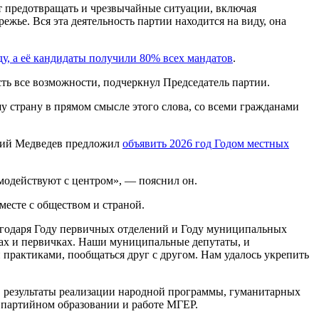
т предотвращать и чрезвычайные ситуации, включая
жье. Вся эта деятельность партии находится на виду, она
у, а её кандидаты получили 80% всех мандатов
.
есть все возможности, подчеркнул Председатель партии.
у страну в прямом смысле этого слова, со всеми гражданами
трий Медведев предложил
объявить 2026 год Годом местных
имодействуют с центром», — пояснил он.
месте с обществом и страной.
лагодаря Году первичных отделений и Году муниципальных
ах и первичках. Наши муниципальные депутаты, и
практиками, пообщаться друг с другом. Нам удалось укрепить
, результаты реализации народной программы, гуманитарных
 партийном образовании и работе МГЕР.