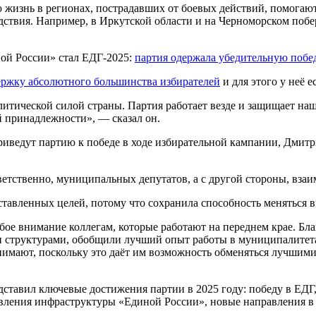
 жизнь в регионах, пострадавших от боевых действий, помогаю
твия. Например, в Иркутской области и на Черноморском побере
ой России» стал ЕДГ-2025:
партия одержала убедительную побед
ержку абсолютного большинства избирателей
и для этого у неё 
итической силой страны. Партия работает везде и защищает наш
й принадлежности», — сказал он.
риведут партию к победе в ходе избирательной кампании, Дми
ветственно, муниципальных депутатов, а с другой стороны, вза
тавленных целей, потому что сохранила способность меняться в
бое внимание коллегам, которые работают на переднем крае. Б
и структурами, обобщили лучший опыт работы в муниципалитет
имают, поскольку это даёт им возможность обменяться лучшими 
ставил ключевые достижения партии в 2025 году: победу в ЕДГ
овления инфраструктуры «Единой России», новые направления в