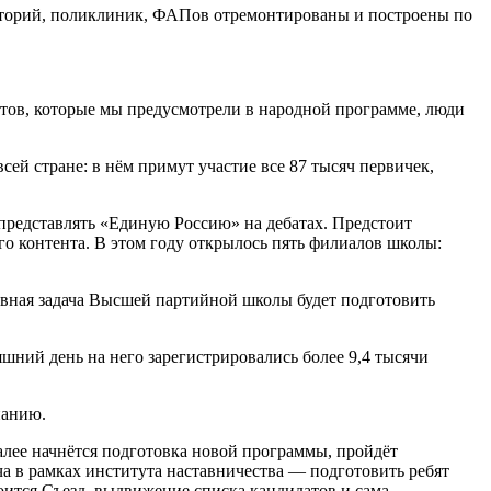
улаторий, поликлиник, ФАПов отремонтированы и построены по
ктов, которые мы предусмотрели в народной программе, люди
сей стране: в нём примут участие все 87 тысяч первичек,
представлять «Единую Россию» на дебатах. Предстоит
го контента. В этом году открылось пять филиалов школы:
авная задача Высшей партийной школы будет подготовить
шний день на него зарегистрировались более 9,4 тысячи
панию.
лее начнётся подготовка новой программы, пройдёт
а в рамках института наставничества — подготовить ребят
оится Съезд, выдвижение списка кандидатов и сама