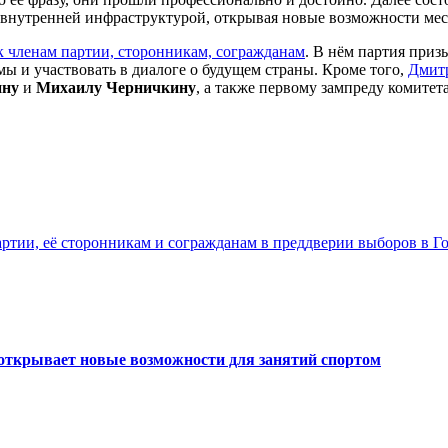
й внутренней инфраструктурой, открывая новые возможности м
 членам партии, сторонникам, согражданам
. В нём партия приз
мы и участвовать в диалоге о будущем страны. Кроме того,
Дмитр
ину
и
Михаилу Черничкину
, а также первому зампреду комите
артии, её сторонникам и согражданам в преддверии выборов в Г
открывает новые возможности для занятий спортом