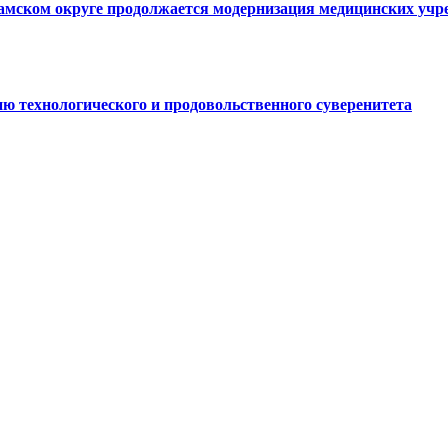
ламском округе продолжается модернизация медицинских уч
ю технологического и продовольственного суверенитета