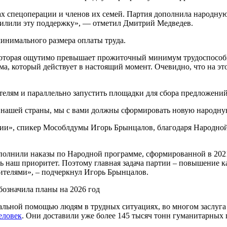
ах спецоперации и членов их семей. Партия дополнила народну
 усилили эту поддержку», — отметил Дмитрий Медведев.
нимального размера оплаты труда.
ы, которая ощутимо превышает прожиточный минимум трудоспосо
а, который действует в настоящий момент. Очевидно, что на эт
ателям и параллельно запустить площадки для сбора предложени
и нашей страны, мы с вами должны сформировать новую народну
сии», спикер Мособлдумы Игорь Брынцалов, благодаря Народной
олнили наказы по Народной программе, сформированной в 2021 
ть наш приоритет. Поэтому главная задача партии – повышение 
ителями», – подчеркнул Игорь Брынцалов.
реальной помощью людям в трудных ситуациях, во многом заслуг
еловек
. Они доставили уже более 145 тысяч тонн гуманитарных