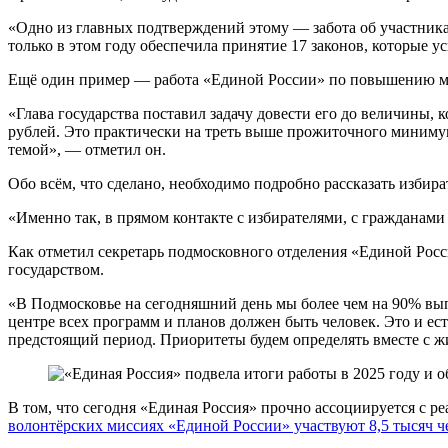
«Одно из главных подтверждений этому — забота об участник
только в этом году обеспечила принятие 17 законов, которые
Ещё один пример — работа «Единой России» по повышению ми
«Глава государства поставил задачу довести его до величин
рублей. Это практически на треть выше прожиточного минимум
темой», — отметил он.
Обо всём, что сделано, необходимо подробно рассказать избир
«Именно так, в прямом контакте с избирателями, с гражданам
Как отметил секретарь подмосковного отделения «Единой Рос
государством.
«В Подмосковье на сегодняшний день мы более чем на 90% вып
центре всех программ и планов должен быть человек. Это и ес
предстоящий период. Приоритеты будем определять вместе с ж
В том, что сегодня «Единая Россия» прочно ассоциируется с 
волонтёрских миссиях «Единой России» участвуют 8,5 тысяч ч