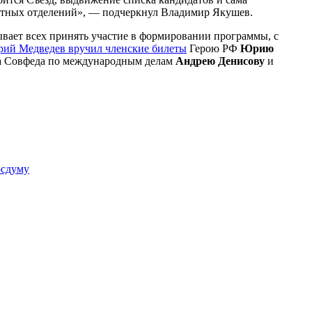
естных отделений», — подчеркнул Владимир Якушев.
ывает всех принять участие в формировании программы, с
ий Медведев вручил членские билеты
Герою РФ
Юрию
та Совфеда по международным делам
Андрею Денисову
и
осдуму