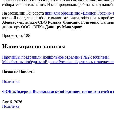
избирательная кампания. И мы продолжим работать над наше
На заседании Генсовета
приняли обращение «Единой России» к
которой пойдёт на выборы: выдвигать идеи, обозначать пробле
Абаеву
, участникам СВО
Роману Ляпкину
,
Григорию Тапил
директору ООО «ВПК»
Данияру Максудову
.
Просмотры:
188
Навигация по записям
Партийцы поздравили дошкольное отделение №2 с юбилеем.
Мы обязаны победить: «Единая Россия» обратилась к членам п
Похожие Новости
Политика
ФОК «Лидер» в Волоколамске объединяет сотни жителей и 
Авг 6, 2026
Политика