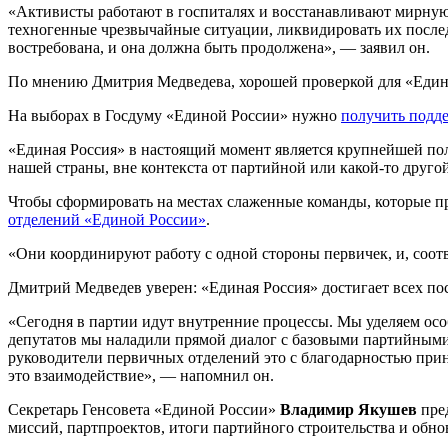
«Активисты работают в госпиталях и восстанавливают мирную
техногенные чрезвычайные ситуации, ликвидировать их последс
востребована, и она должна быть продолжена», — заявил он.
По мнению Дмитрия Медведева, хорошей проверкой для «Един
На выборах в Госдуму «Единой России» нужно
получить подд
«Единая Россия» в настоящий момент является крупнейшей пол
нашей страны, вне контекста от партийной или какой-то друго
Чтобы сформировать на местах слаженные команды, которые п
отделений «Единой России»
.
«Они координируют работу с одной стороны первичек, и, соот
Дмитрий Медведев уверен: «Единая Россия» достигает всех пос
«Сегодня в партии идут внутренние процессы. Мы уделяем осо
депутатов мы наладили прямой диалог с базовыми партийным
руководители первичных отделений это с благодарностью прин
это взаимодействие», — напомнил он.
Секретарь Генсовета «Единой России»
Владимир Якушев
пред
миссий, партпроектов, итоги партийного строительства и обн