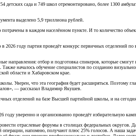
 54 детских сада и 749 школ отремонтировано, более 1300 амб
кумента выделено 5,9 триллиона рублей.
о потрачены в каждом населённом пункте. И то количество объе
 в 2026 году партия проведёт конкурс первичных отделений по в
е направления: отбор и подготовка спикеров, которые смогут 
. Также началось обучение специалистов по созданию визуально
ской области и Хабаровском крае.
олы. Уверен, что эта география будет расширяться. Поэтому гл
иалов», — рассказал Владимир Якушев.
ичных отделений на базе Высшей партийной школы, и на сегодня
026 году уверенно и организованно проведёт избирательную кам
овести отраслевые форумы в столицах федеральных округов. Да
 операции, напомню, получают плюс 25% голосов. А наша задач
 её фразу, они прошли профессионально и достойно. Далее сост