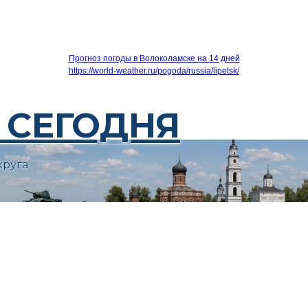
Прогноз погоды в Волоколамске на 14 дней
https://world-weather.ru/pogoda/russia/lipetsk/
 СЕГОДНЯ
круга