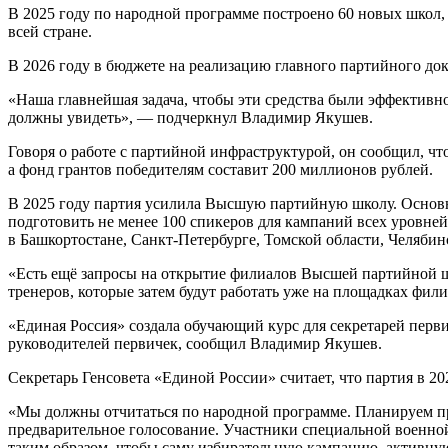
В 2025 году по народной программе построено 60 новых школ,
всей стране.
В 2026 году в бюджете на реализацию главного партийного до
«Наша главнейшая задача, чтобы эти средства были эффективн
должны увидеть», — подчеркнул Владимир Якушев.
Говоря о работе с партийной инфраструктурой, он сообщил, что
а фонд грантов победителям составит 200 миллионов рублей.
В 2025 году партия усилила Высшую партийную школу. Основны
подготовить не менее 100 спикеров для кампаний всех уровней
в Башкортостане, Санкт-Петербурге, Томской области, Челябин
«Есть ещё запросы на открытие филиалов Высшей партийной шк
тренеров, которые затем будут работать уже на площадках фил
«Единая Россия» создала обучающий курс для секретарей перв
руководителей первичек, сообщил Владимир Якушев.
Секретарь Генсовета «Единой России» считает, что партия в 2
«Мы должны отчитаться по народной программе. Планируем пр
предварительное голосование. Участники специальной военной
таким образом, чтобы саму избирательную кампанию, активную