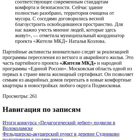
соответствующее современным стандартам
комфорта и безопасности. Сейчас здание
полностью разобрано, территория очищена от
мусора. С соседями договорились весной
благоустроить освободившееся пространство. Для
нас важно учесть мнение людей, которые здесь
живут», — отметила муниципальный координатор
проекта «Жители МКД» Наталья Козлова.
Партийные активисты внимательно следят за реализацией
программы переселения из ветхого и аварийного жилья. Это
часть партийного проекта
«Жители МКД»
и народной
программы «Единой России». Московская область одной из
первых в стране ввела жилищный сертификат. Он позволяет
семьям из аварийных домов переехать в новые комфортные
квартиры в новостройках любого округа Подмосковья.
Просмотры:
261
Навигация по записям
Итоги конкурса «Педагогический дебют» подвели в
Волоколамске
Фельдшерско-акушерский пункт в деревне Судниково
подготовили к подаче тепла