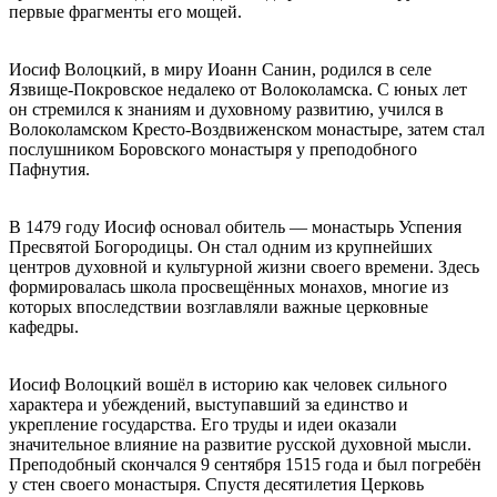
первые фрагменты его мощей.
Иосиф Волоцкий, в миру Иоанн Санин, родился в селе
Язвище-Покровское недалеко от Волоколамска. С юных лет
он стремился к знаниям и духовному развитию, учился в
Волоколамском Кресто-Воздвиженском монастыре, затем стал
послушником Боровского монастыря у преподобного
Пафнутия.
В 1479 году Иосиф основал обитель — монастырь Успения
Пресвятой Богородицы. Он стал одним из крупнейших
центров духовной и культурной жизни своего времени. Здесь
формировалась школа просвещённых монахов, многие из
которых впоследствии возглавляли важные церковные
кафедры.
Иосиф Волоцкий вошёл в историю как человек сильного
характера и убеждений, выступавший за единство и
укрепление государства. Его труды и идеи оказали
значительное влияние на развитие русской духовной мысли.
Преподобный скончался 9 сентября 1515 года и был погребён
у стен своего монастыря. Спустя десятилетия Церковь