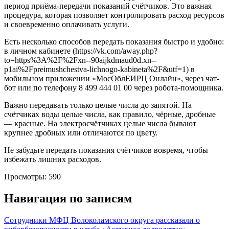
период приёма-передачи показаний счётчиков. Это важная
процедура, которая позволяет контролировать расход ресурсов
и своевременно оплачивать услуги.
Есть несколько способов передать показания быстро и удобно:
в личном кабинете (https://vk.com/away.php?
to=https%3A%2F%2Fxn--90aijkdmaud0d.xn--
p1ai%2Fpreimushchestva-lichnogo-kabineta%2F&utf=1) в
мобильном приложении «МосОблЕИРЦ Онлайн», через чат-
бот или по телефону 8 499 444 01 00 через робота-помощника.
Важно передавать только целые числа до запятой. На
счётчиках воды целые числа, как правило, чёрные, дробные
— красные. На электросчётчиках целые числа бывают
крупнее дробных или отличаются по цвету.
Не забудьте передать показания счётчиков вовремя, чтобы
избежать лишних расходов.
Просмотры:
590
Навигация по записям
Сотрудники МФЦ Волоколамского округа рассказали о