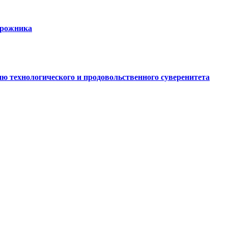
орожника
ю технологического и продовольственного суверенитета