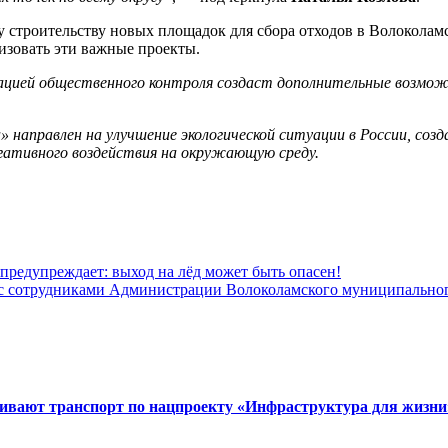
у строительству новых площадок для сбора отходов в Волоколамс
изовать эти важные проекты.
ацией общественного контроля создаст дополнительные возмож
аправлен на улучшение экологической ситуации в России, созд
гативного воздействия на окружающую среду.
предупреждает: выход на лёд может быть опасен!
с сотрудниками Администрации Волоколамского муниципальног
вивают транспорт по нацпроекту «Инфраструктура для жизни