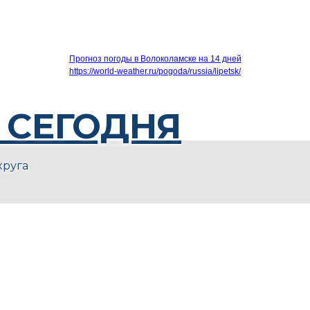
Прогноз погоды в Волоколамске на 14 дней
https://world-weather.ru/pogoda/russia/lipetsk/
 СЕГОДНЯ
круга