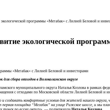
е экологической программы «Мегабак» с Лилией Беловой и инве
звитие экологической програм
 для сбора отходов в Волоколамском округе
ламского муниципального округа Наталья Козлова в рамках феде
ращения с отходами по Московской области Лилией Беловой и и
о и создавать комфортные условия для жителей нашего округа
т первая площадка “Мегабак” на улице Рижское шоссе, и мы план
 точек по всему округу
», — подчеркнула
Наталья Козлова
.