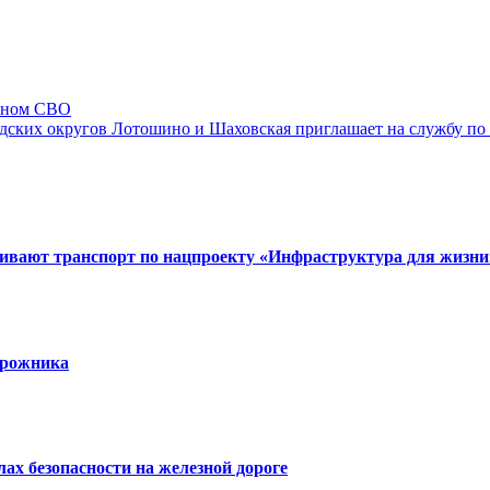
раном СВО
одских округов Лотошино и Шаховская приглашает на службу по
вивают транспорт по нацпроекту «Инфраструктура для жизни
орожника
х безопасности на железной дороге