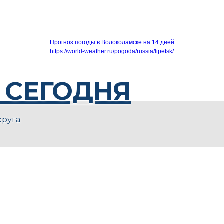
Прогноз погоды в Волоколамске на 14 дней
https://world-weather.ru/pogoda/russia/lipetsk/
 СЕГОДНЯ
круга