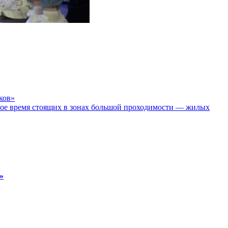
ков»
ое время стоящих в зонах большой проходимости — жилых
»