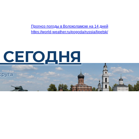
Прогноз погоды в Волоколамске на 14 дней
https://world-weather.ru/pogoda/russia/lipetsk/
 СЕГОДНЯ
круга