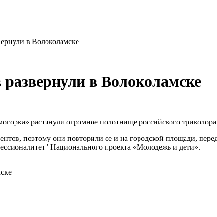
вернули в Волоколамске
в развернули в Волоколамске
огорка» растянули огромное полотнище российского триколора р
тудентов, поэтому они повторили ее и на городской площади, пе
ессионалитет” Национального проекта «Молодежь и дети».