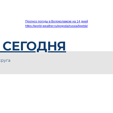
Прогноз погоды в Волоколамске на 14 дней
https://world-weather.ru/pogoda/russia/lipetsk/
 СЕГОДНЯ
круга