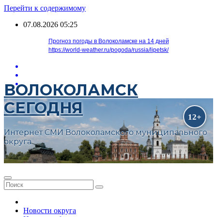
Перейти к содержимому
07.08.2026
05:25
Прогноз погоды в Волоколамске на 14 дней
https://world-weather.ru/pogoda/russia/lipetsk/
ВОЛОКОЛАМСК
СЕГОДНЯ
Интернет СМИ Волоколамского муниципального
округа
Новости округа