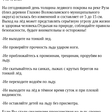
На сегодняшний день толщина ледяного покрова на реке Руза
(близ деревни Глазово Волоколамского муниципального
округа) осталась без изменений и составляет от 5 до 15 см.
Выход на лёд может представлять серьёзную угрозу для жизни
и здоровья человека.Отдыхая на природе, соблюдайте правила
безопасности, будьте внимательны и осторожны!
️-Не выходите на тонкий лед.
️-Не проверяйте прочность льда ударом ноги.
️-Не приближайтесь к промоинам, трещинам, прорубям во
льду.
️-Не скатывайтесь на санках, лыжах с крутых берегов на
тонкий лёд.
️-Не переходите водоём по льду.
️-Не выходите на лёд в тёмное время суток и при плохой
видимости.
️-Не оставляйте детей на льду без присмотра.
Если Вы стали свидетелем происшествия на льду, срочно