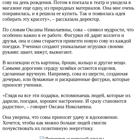
сову на день рождения. Потом я поехала в театр и увидела в
магазине еще одну, из природных материалов. Она мне очень
понравилась, и я решила ее купить. Так и появилась идея
собирать эту красоту», – рассказала директор.
По словам Оксаны Николаевны, сова – символ мудрости, что
особенно важно в ее работе. Фигурки ей дарят коллеги и
друзья, она и сама старается привезти новую сову из каждой
поездки. Ученики создают уникальные игрушки своими
руками: шьют, вяжут, выжигают.
В коллекции есть картины, броши, кольцо и другие вещи.
Самыми дорогими сердцу хозяйки остаются изделия,
сделанные вручную. Например, сова из шерсти, созданная
дочерью, или бумажные и раскрашенные фигурки, которые
приносят ученики.
«Глядя на все эти подарки, вспоминаешь людей, которые их
дарили, поездки, хорошее настроение. И сразу становится
радостно», – говорит Оксана Николаевна.
Она уверена, что совы приносят удачу и вдохновение.
Хочется, чтобы как можно больше людей смогли
почувствовать их позитивную энергетику.