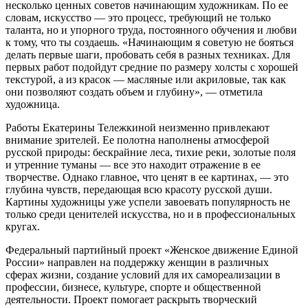
несколько ценных советов начинающим художникам. По ее
словам, искусство — это процесс, требующий не только
таланта, но и упорного труда, постоянного обучения и любви
к тому, что ты создаешь. «Начинающим я советую не бояться
делать первые шаги, пробовать себя в разных техниках. Для
первых работ подойдут средние по размеру холсты с хорошей
текстурой, а из красок — масляные или акриловые, так как
они позволяют создать объем и глубину», — отметила
художница.
Работы Екатерины Тележкиной неизменно привлекают
внимание зрителей. Ее полотна наполнены атмосферой
русской природы: бескрайние леса, тихие реки, золотые поля
и утренние туманы — все это находит отражение в ее
творчестве. Однако главное, что ценят в ее картинах, — это
глубина чувств, передающая всю красоту русской души.
Картины художницы уже успели завоевать популярность не
только среди ценителей искусства, но и в профессиональных
кругах.
Федеральный партийный проект «Женское движение Единой
России» направлен на поддержку женщин в различных
сферах жизни, создание условий для их самореализации в
профессии, бизнесе, культуре, спорте и общественной
деятельности. Проект помогает раскрыть творческий